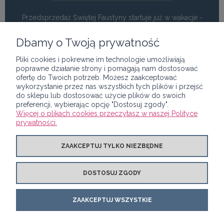
Przedsprzedaż Świętej Faustyny startuje już w wakacje -
zapisz się do newslettera i bądź pierwsza!
Dbamy o Twoją prywatność
Zapisz się do newslettera ↓
Pliki cookies i pokrewne im technologie umożliwiają
poprawne działanie strony i pomagają nam dostosować
ofertę do Twoich potrzeb. Możesz zaakceptować
wykorzystanie przez nas wszystkich tych plików i przejść
do sklepu lub dostosować użycie plików do swoich
preferencji, wybierając opcję "Dostosuj zgody".
Więcej o plikach cookies przeczytasz w naszej Polityce
POMOC
prywatności.
MOJE KONTO
ZAAKCEPTUJ TYLKO NIEZBĘDNE
DOSTOSUJ ZGODY
PŁATNOŚCI I DOSTAWA
ZAAKCEPTUJ WSZYSTKIE
O NAS