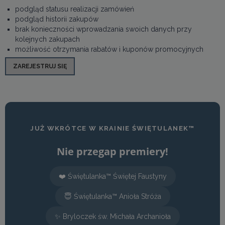
podgląd statusu realizacji zamówień
podgląd historii zakupów
brak konieczności wprowadzania swoich danych przy
kolejnych zakupach
możliwość otrzymania rabatów i kuponów promocyjnych
ZAREJESTRUJ SIĘ
JUŻ WKRÓTCE W KRAINIE ŚWIĘTULANEK™
Nie przegap premiery!
❤️ Świętulanka™ Świętej Faustyny
😇 Świętulanka™ Anioła Stróża
✨ Bryloczek św. Michała Archanioła