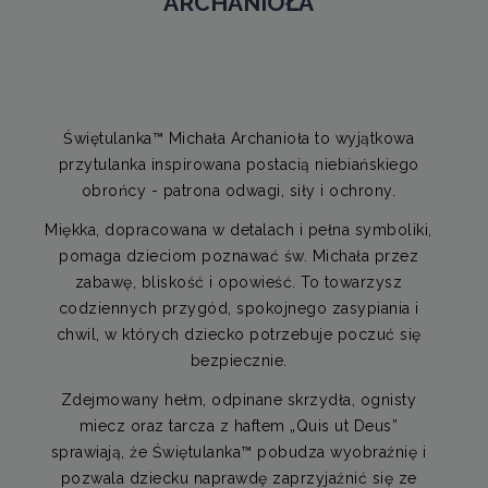
ARCHANIOŁA
Świętulanka™ Michała Archanioła to wyjątkowa
przytulanka inspirowana postacią niebiańskiego
obrońcy - patrona odwagi, siły i ochrony.
Miękka, dopracowana w detalach i pełna symboliki,
pomaga dzieciom poznawać św. Michała przez
zabawę, bliskość i opowieść. To towarzysz
codziennych przygód, spokojnego zasypiania i
chwil, w których dziecko potrzebuje poczuć się
bezpiecznie.
Zdejmowany hełm, odpinane skrzydła, ognisty
miecz oraz tarcza z haftem „Quis ut Deus”
sprawiają, że Świętulanka™ pobudza wyobraźnię i
pozwala dziecku naprawdę zaprzyjaźnić się ze