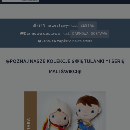
🎁
-15% na zestawy
– kod:
ZESTAW
|
🚚
Darmowa dostawa
– kod:
DARMOWA DOSTAWA
|
❤️
-10% za zapis
do newslettera
☀️POZNAJ NASZE KOLEKCJE ŚWIĘTULANKI™ I SERIĘ
MALI ŚWIĘCI☀️