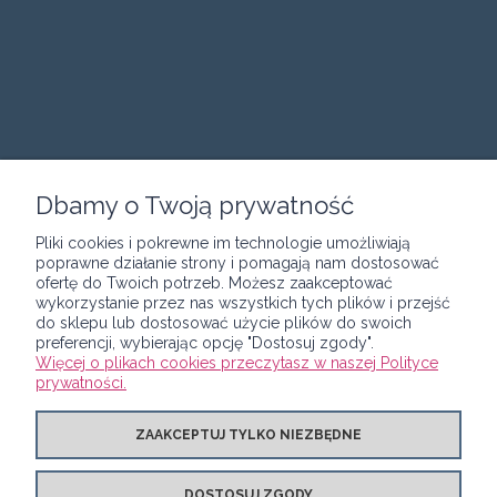
Dbamy o Twoją prywatność
Pliki cookies i pokrewne im technologie umożliwiają
poprawne działanie strony i pomagają nam dostosować
POMOC
ofertę do Twoich potrzeb. Możesz zaakceptować
wykorzystanie przez nas wszystkich tych plików i przejść
do sklepu lub dostosować użycie plików do swoich
MOJE KONTO
preferencji, wybierając opcję "Dostosuj zgody".
Więcej o plikach cookies przeczytasz w naszej Polityce
prywatności.
PŁATNOŚCI I DOSTAWA
ZAAKCEPTUJ TYLKO NIEZBĘDNE
O NAS
DOSTOSUJ ZGODY