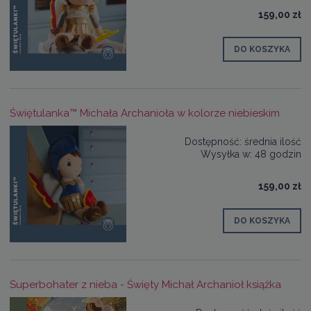
159,00 zł
DO KOSZYKA
Świętulanka™ Michała Archanioła w kolorze niebieskim
Dostępność:
średnia ilość
Wysyłka w:
48 godzin
159,00 zł
DO KOSZYKA
Superbohater z nieba - Święty Michał Archanioł książka