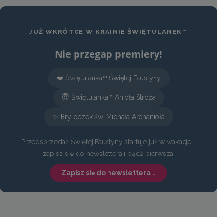
JUŻ WKRÓTCE W KRAINIE ŚWIĘTULANEK™
Nie przegap premiery!
❤️ Świętulanka™ Świętej Faustyny
😇 Świętulanka™ Anioła Stróża
✨ Bryloczek św. Michała Archanioła
Przedsprzedaż Świętej Faustyny startuje już w wakacje -
zapisz się do newslettera i bądź pierwsza!
Zapisz się do newslettera ↓